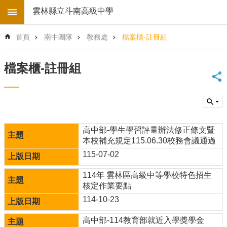
跳到主要內容區塊
雲林縣立斗南高級中學
進
首頁
南中團隊
教務處
檔案櫃-註冊組
階
搜
尋
檔案櫃-註冊組
回
首
頁
學
校
高中部-學生學習評量辦法修正條文暨
電
本校補充規定115.06.30校務會議通過
子
115-07-02
地
圖
114年 雲林區高級中等學校特色招生
後
核定作業要點
台
114-10-23
登
入
高中部-114教育部就近入學獎學金