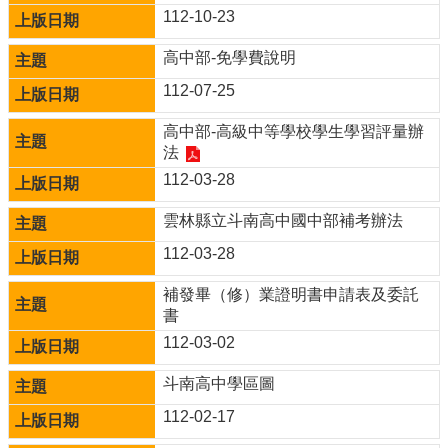
區
112-10-23
雙
高中部-免學費說明
語
及
112-07-25
科
高中部-高級中等學校學生學習評量辦
技
法
數
理
112-03-28
實
驗
雲林縣立斗南高中國中部補考辦法
班
112-03-28
體
補發畢（修）業證明書申請表及委託
育
書
菁
英
112-03-02
班
斗南高中學區圖
English
Website
112-02-17