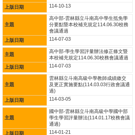
雲
114-10-13
林
縣
高中部-雲林縣立斗南高中學生抵免學
政
分要點暨本校補充規定114.06.30校務
府
會議通過
教
育
114-07-03
處
高中部-學生學習評量辦法修正條文暨
意
本校補充規定114.06.30校務會議通過
見
反
114-07-03
應
雲林縣立斗南高級中學教師成績繳交
認
及更正實施要點(114.03.03行政會議通
識
過)
本
114-03-05
校
國中部-雲林縣立斗南高級中學國中部
校
學生學習評量辦法(114.01.17校務會議
園
通過)
成
114-01-21
果