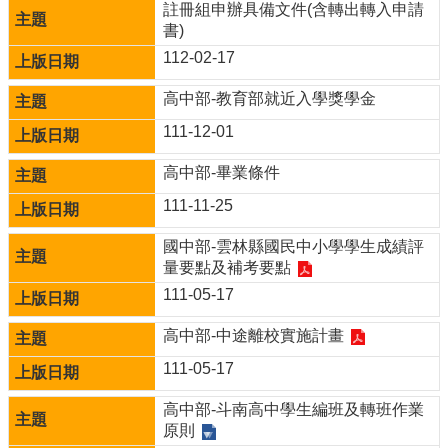
網
註冊組申辦具備文件(含轉出轉入申請
路
書)
電
112-02-17
話
號
高中部-教育部就近入學獎學金
碼
表
111-12-01
學校公務信箱：
高中部-畢業條件
tnjh2@ms.tnjh.ylc.edu.tw
網
111-11-25
站
資
國中部-雲林縣國民中小學學生成績評
料
量要點及補考要點
開
111-05-17
放
宣
高中部-中途離校實施計畫
告
111-05-17
隱
私
高中部-斗南高中學生編班及轉班作業
權
原則
宣