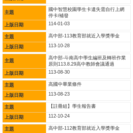
國中智慧校園學生卡遺失需自行上網
校
停卡/補發
務
E
114-01-03
化
高中部-113教育部就近入學獎學金
斗
南
113-10-28
高
中
高中部-斗南高中學生編班及轉班作業
粉
原則113.8.29高中教師會議通過
絲
113-08-30
頁
高國中畢業條件
課
程
113-08-23
計
畫
【註冊組】學生報告書
112-10-24
新
生
高中部-112教育部就近入學獎學金
專