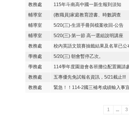
教務處
115年斗南高中國一新生報到須知
輔導室
(教職員)家庭教育證書、時數調查
輔導室
5/20(三)-生涯手冊與檔案收回-公告
輔導室
5/20(三)-第一節 高一選組說明講座
教務處
校內英語文競賽抽籤結果及名單已公
學務處
5/20(三) 朝會暫停乙次。
學務處
114學年度園遊會各班攤位配置圖請
教務處
五專優先免試報名資訊，5/21截止!!!
教務處
緊急！！114-2國三補考成績輸入事
1
...
3