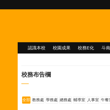
跳到主要內容區塊
認識本校
校園成果
校務E化
斗
校務布告欄
全部
教務處
學務處
總務處
輔導室
人事室
午餐