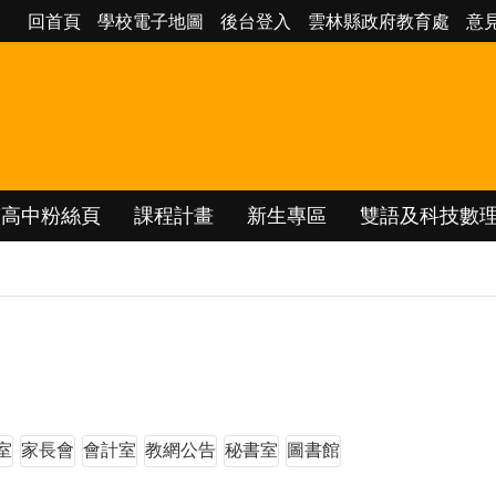
回首頁
學校電子地圖
後台登入
雲林縣政府教育處
意
南高中粉絲頁
課程計畫
新生專區
雙語及科技數
室
家長會
會計室
教網公告
秘書室
圖書館