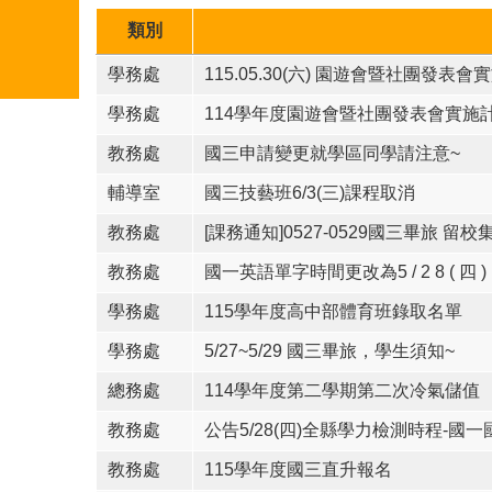
類別
學務處
115.05.30(六) 園遊會暨社團
學務處
114學年度園遊會暨社團發表會實施
教務處
國三申請變更就學區同學請注意~
輔導室
國三技藝班6/3(三)課程取消
教務處
[課務通知]0527-0529國三畢旅 留校
教務處
國一英語單字時間更改為5 / 2 8 ( 四 ) 1 
學務處
115學年度高中部體育班錄取名單
學務處
5/27~5/29 國三畢旅，學生須知~
總務處
114學年度第二學期第二次冷氣儲值
教務處
公告5/28(四)全縣學力檢測時程-國
教務處
115學年度國三直升報名