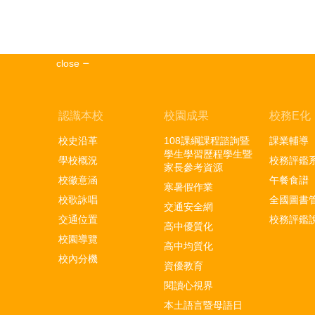
close
認識本校
校園成果
校務E化
校史沿革
108課綱課程諮詢暨
課業輔導
學生學習歷程學生暨
學校概況
校務評鑑
家長參考資源
校徽意涵
午餐食譜
寒暑假作業
校歌詠唱
全國圖書
交通安全網
交通位置
校務評鑑
高中優質化
校園導覽
高中均質化
校內分機
資優教育
閱讀心視界
本土語言暨母語日