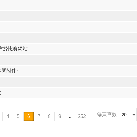
布於比賽網站
參閱附件~
宜
每頁筆數
4
5
6
7
8
9
...
252