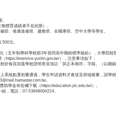
寒。
上（無體育成績者不在此限）。
進修部、推廣進修班、建教班、在職專班、空中大學等學生。
,500元。
,000元（五年制專科學校前3年視同高中職校標準核給），大專院
/eservice.yunlin.gov.tw/），注意事項如下：
請學校於每頁加蓋學校證明章並加註「與正本相符」字樣。（以鄉
校上系統點選初審通過，學生申請資料才會送至府端複審，請學校
l.hamastar.com.tw。
下載（https://education.ylc.edu.tw/）。
話：07-5364800#224。