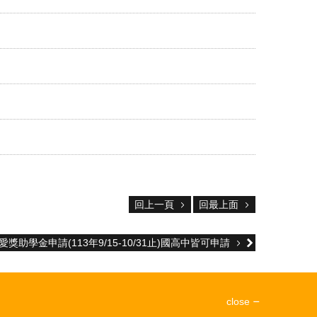
回上一頁
回最上面
愛獎助學金申請(113年9/15-10/31止)國高中皆可申請
close