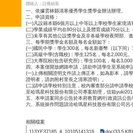
聯絡人：註冊組長
一、依據雲林縣清寒優秀學生獎學金辦法辦理。
二、申請資格：
(一)凡設籍本縣6個月以上中等以上學校學生家境清
(二)學業成績平均在80分以上及體育成績70分以
(三)未享有其他公設獎學金及非各級學校夜間部、
三、每學期獎學金名額及每名金額如下：
(一)國民中學：學生300名，每名新臺幣（以下同）1
(二)高級中學(含職校)：學生125名，每名2,000元。
(三)大專院校(包含研究所)：學生100名，每名3
四、本案僅開放網路申請，請欲申請學生至系統申請（https:/
(一)上傳相關證明文件請上傳正本，如為影本，
證明者，請勿附村里長之清寒證明）。
(二)請申請學校特別注意，校內審查部分請申請學
至哈瑪星科技股份有限公司專案助理，信箱yuki2013@mai
五、本申請案同步公告於本府教育網/行政資訊公告/獎助學金布告欄
六、系統操作問題請洽哈瑪星科技股份有限公司呂小姐，電
相關檔案
113YE37185_4_10105141318
doc(33.5 KB)