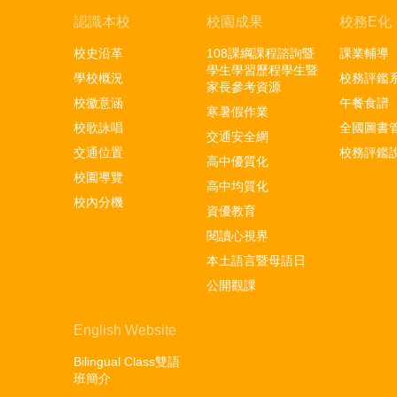
認識本校
校園成果
校務E化
校史沿革
108課綱課程諮詢暨
課業輔導
學生學習歷程學生暨
學校概況
校務評鑑
家長參考資源
校徽意涵
午餐食譜
寒暑假作業
校歌詠唱
全國圖書
交通安全網
交通位置
校務評鑑
高中優質化
校園導覽
高中均質化
校內分機
資優教育
閱讀心視界
本土語言暨母語日
公開觀課
English Website
Bilingual Class雙語
班簡介