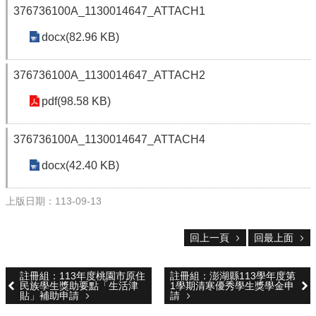
376736100A_1130014647_ATTACH1
校
務
docx(82.96 KB)
E
化
376736100A_1130014647_ATTACH2
斗
pdf(98.58 KB)
南
高
中
376736100A_1130014647_ATTACH4
粉
絲
docx(42.40 KB)
頁
上版日期：113-09-13
課
程
計
回上一頁
回最上面
畫
註冊組：113年度桃園市原住
註冊組：澎湖縣113學年度第
新
民族學生獎助要點「生活津
1學期清寒優秀學生獎學金申
生
貼」補助申請
請
專