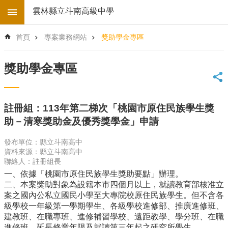
跳到主要內容區塊
雲林縣立斗南高級中學
進
首頁
專案業務網站
獎助學金專區
階
搜
尋
獎助學金專區
回
首
頁
註冊組：113年第二梯次「桃園市原住民族學生獎
學
助－清寒獎助金及優秀獎學金」申請
校
電
發布單位：縣立斗南高中
子
資料來源：縣立斗南高中
地
聯絡人：註冊組長
圖
一、依據「桃園市原住民族學生獎助要點」辦理。
後
二、本案獎助對象為設籍本市四個月以上，就讀教育部核准立
台
案之國內公私立國民小學至大專院校原住民族學生。但不含各
登
級學校一年級第一學期學生、各級學校進修部、推廣進修班、
入
建教班、在職專班、進修補習學校、遠距教學、學分班、在職
進修班、延長修業年限及就讀第三年起之研究所學生。