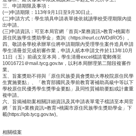
雲
三、申請期限及事項：
林
(一)申請期限：113年9月1日至9月30日止。
縣
(二)申請方式：學生填具申請表單後依就讀學校受理期限內提
政
出申請。
府
(三)申請資訊：可至本局官網「首頁>業務資訊>教育>桃園市
教
原住民族學生獎助學金」查詢（https://reurl.cc/WDdRO5）。
育
四、敬請各學校承辦單位將申請期限內受理學生案件造具申請
處
學生清冊並完成初審作業，申請人紙本申請文件於113年10月
意
11日（五）前函文至本局，學生清冊excel檔請電郵傳至
見
10016721＠mail.tycg.gov.tw，以利本局辦理第二階段複審作
反
業。
應
五、旨案獎助不得與「原住民族委員會獎助大專校院原住民學
生實施要點」、「教育部國民及學前教育署補助高級中等以下
認
學校原住民優秀學生獎學金要點」及同性質補助要點或計畫重
識
複申請。
本
六、旨揭補助案相關詳細資訊及其申請表單電子檔請至本局官
校
網「首頁>業務資訊>教育>桃園市原住民族學生獎助學金」下
載(https://ipb.tycg.gov.tw)。
校
園
成
相關檔案
果