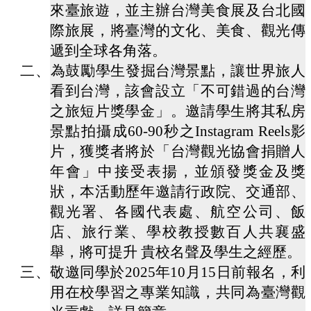
雲
來臺旅遊，並主辦台灣美食展及台北國
林
際旅展，將臺灣的文化、美食、觀光傳
縣
政
遞到全球各角落。
府
二、
為鼓勵學生發掘台灣景點，讓世界旅人
教
育
看到台灣，該會設立「不可錯過的台灣
處
之旅短片獎學金」。邀請學生將其私房
意
景點拍攝成60-90秒之Instagram Reels影
見
片，獲獎者將於「台灣觀光協會捐贈人
反
應
年會」中接受表揚，並頒發獎金及獎
狀，本活動歷年邀請行政院、交通部、
認
識
觀光署、各國代表處、航空公司、飯
本
店、旅行業、學校教授數百人共襄盛
校
舉，將可提升 貴校名聲及學生之經歷。
校
三、
敬邀同學於2025年10月15日前報名，利
園
用在校學習之專業知識，共同為臺灣觀
成
果