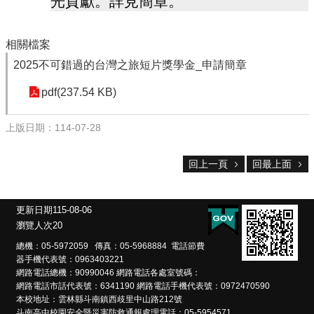
光貢獻。詳見簡章。
校
務
相關檔案
E
化
2025不可錯過的台灣之旅短片獎學金_申請簡章
斗
pdf(237.54 KB)
南
高
上版日期：114-07-28
中
粉
回上一頁
回最上面
絲
頁
課
更新日期
115-08-06
程
瀏覽人次
20
計
總機：05-5972059 傳真：05-5968884 電話節費
畫
器手機代表號：0963403221
網路電話總機：90990046 網路電話各處室號碼：
新
網路電話市話代表號：6341190 網路電話手機代表號：0972470590
生
本校地址：雲林縣斗南鎮西歧里中山路212號
專
斗南高中校園安全暨災害防救通報處理電話：05-5954571