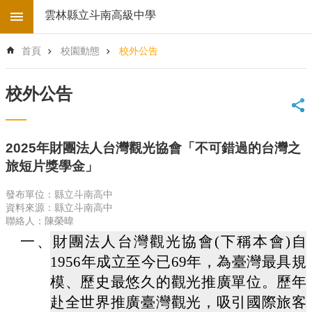
跳到主要內容區塊
雲林縣立斗南高級中學
進
首頁
校園動態
校外公告
階
搜
尋
校外公告
回
首
頁
2025年財團法人台灣觀光協會「不可錯過的台灣之
學
旅短片獎學金」
校
電
發布單位：縣立斗南高中
子
資料來源：縣立斗南高中
地
聯絡人：陳榮暐
圖
一、
財團法人台灣觀光協會(下稱本會)自
後
1956年成立至今已69年，為臺灣最具規
台
登
模、歷史最悠久的觀光推廣單位。歷年
入
赴全世界推廣臺灣觀光，吸引國際旅客