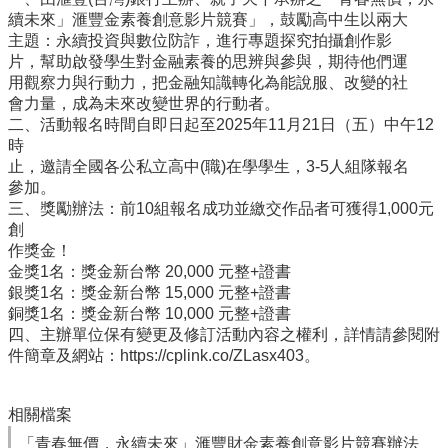
雲
續未來」滙豐金素養創意影片競賽」，鼓勵高中生以兩大
林
主題：永續投資與數位防詐，進行專題探究拍攝創作影
縣
片，幫助啟發學生對金融素養的思辨與參與，期待他們運
政
用觀察力與行動力，把金融知識轉化為能說服、改變的社
府
會力量，成為未來改變世界的行動者。
教
二、活動報名時間自即日起至2025年11月21日（五）中午12
育
時
處
止，邀請全國各公私立高中(職)在學學生，3-5人組隊報名
意
參加。
見
三、獎勵辦法：前10組報名成功並繳交作品者可獲得1,000元
反
創
應
作獎金！
金獎1名：獎金新台幣 20,000 元整+證書
認
銀獎1名：獎金新台幣 15,000 元整+證書
識
銅獎1名：獎金新台幣 10,000 元整+證書
本
四、主辦單位保有變更及修訂活動內容之權利，詳情請參閱附
校
件簡章及網站：https://cplink.co/ZLasx403。
校
園
相關檔案
成
果
「青春無價，永續未來」滙豐財金素養創意影片競賽辦法