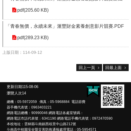
校
pdf(205.60 KB)
務
E
「青春無價，永續未來」滙豐財金素養創意影片競賽.PDF
化
pdf(289.23 KB)
斗
南
高
上版日期：114-09-12
中
粉
回上一頁
回最上面
絲
頁
課
更新日期
115-08-06
程
瀏覽人次
14
計
總機：05-5972059 傳真：05-5968884 電話節費
畫
器手機代表號：0963403221
網路電話總機：90990046 網路電話各處室號碼：
新
網路電話市話代表號：6341190 網路電話手機代表號：0972470590
生
本校地址：雲林縣斗南鎮西歧里中山路212號
專
斗南高中校園安全暨災害防救通報處理電話：05-5954571