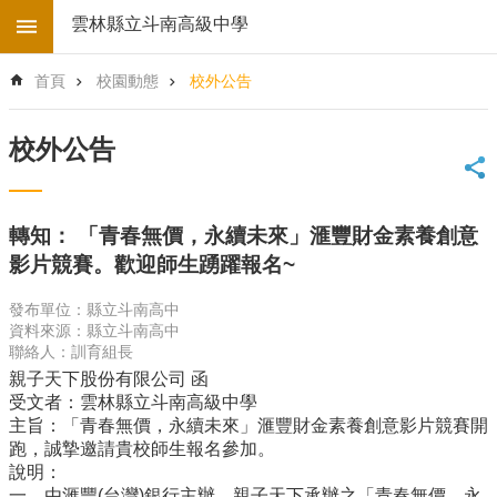
跳到主要內容區塊
雲林縣立斗南高級中學
進
首頁
校園動態
校外公告
階
搜
尋
校外公告
回
首
頁
轉知： 「青春無價，永續未來」滙豐財金素養創意
學
影片競賽。歡迎師生踴躍報名~
校
電
發布單位：縣立斗南高中
子
資料來源：縣立斗南高中
地
聯絡人：訓育組長
圖
親子天下股份有限公司 函
後
受文者：雲林縣立斗南高級中學
台
主旨：「青春無價，永續未來」滙豐財金素養創意影片競賽開
登
跑，誠摯邀請貴校師生報名參加。
入
說明：
一、由滙豐(台灣)銀行主辦、親子天下承辦之「青春無價，永