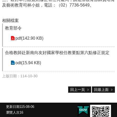
雲
及藝術教育司林小姐，電話：（02）7736-5649。
林
縣
政
相關檔案
府
教
教育部令
育
pdf(142.90 KB)
處
意
見
合格教師赴新南向友好國家學校任教要點第六點修正規定
反
應
odt(15.94 KB)
認
上版日期：114-10-30
識
本
校
回上一頁
回最上面
校
園
更新日期
115-08-06
成
瀏覽人次
16
果