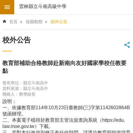
跳到主要內容區塊
雲林縣立斗南高級中學
進
首頁
校園動態
校外公告
階
搜
尋
校外公告
回
首
頁
教育部補助合格教師赴新南向友好國家學校任教要
學
點
校
電
發布單位：縣立斗南高中
子
資料來源：縣立斗南高中
地
聯絡人：教學組長
圖
說明：
後
一、依據教育部114年10月23日臺教師(三)字第1142602864B
台
號函辦理。
登
二、本案電子檔得於教育部主管法規查詢系統（https://edu.
入
law.moe.gov.tw）下載。
三、若對本行政規則修正有任何疑問，請逕洽教育部師資培育