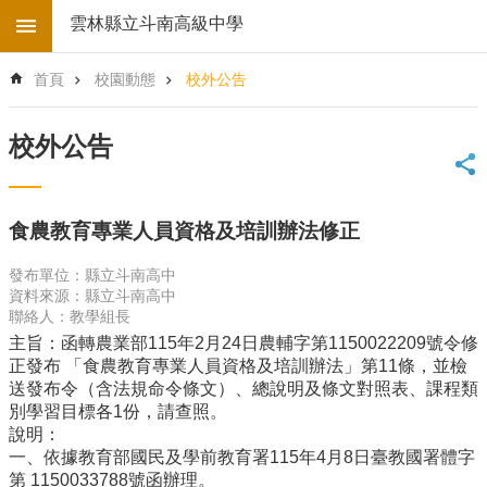
跳到主要內容區塊
雲林縣立斗南高級中學
進
首頁
校園動態
校外公告
階
搜
尋
校外公告
回
首
頁
食農教育專業人員資格及培訓辦法修正
學
校
發布單位：縣立斗南高中
電
資料來源：縣立斗南高中
子
聯絡人：教學組長
地
主旨：函轉農業部115年2月24日農輔字第1150022209號令修
圖
正發布 「食農教育專業人員資格及培訓辦法」第11條，並檢
送發布令（含法規命令條文）、總說明及條文對照表、課程類
後
別學習目標各1份，請查照。
台
說明：
登
一、依據教育部國民及學前教育署115年4月8日臺教國署體字
入
第 1150033788號函辦理。