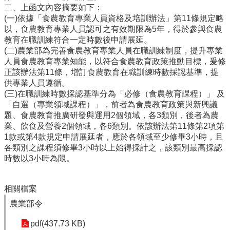
雲
二、上函文內容摘要如下：
林
(一)依據「食農教育專業人員資格及培訓辦法」第11條規定略
縣
以，食農教育專業人員認可之有效期限為5年，得於參與食農
政
教育在職訓練符合一定時數後申請展延。
府
(二)農業部為完善食農教育專業人員在職訓練制度，提升專業
教
人員食農教育專業知能，以符合食農教育政策推動目標，爰修
育
正該辦法第11條，增訂食農教育在職訓練時數採認基準，提
處
供專業人員遵循。
意
(三)在職訓練時數採認基準分為「必修（食農教育課程）」 及
見
「自選（專業領域課程）」，前者為食農教育政策與新興議
反
題、食農教育推廣研發與運用2個領域，各3類別，後者為農
應
業、飲食及營養2個領域，各6類別。依該辦法第11條第2項第
1款或第4款規定申請展延者，應於各領域至少修畢3小時，且
認
各類別之課程須修畢3小時以上始得採計之，該類別最高採認
識
時數以3小時為限。
本
校
相關檔案
校
農業部令
園
成
pdf(437.73 KB)
果