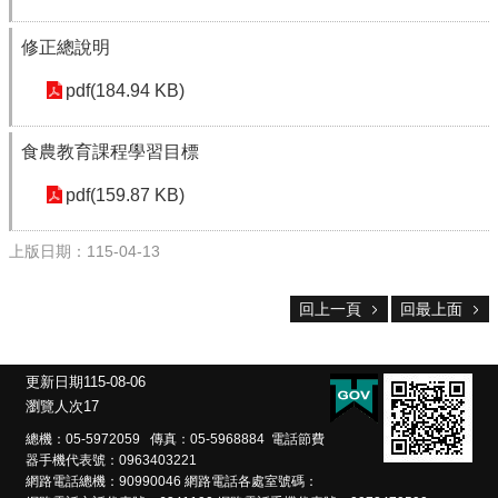
校
修正總說明
務
E
pdf(184.94 KB)
化
斗
食農教育課程學習目標
南
高
pdf(159.87 KB)
中
粉
上版日期：115-04-13
絲
頁
回上一頁
回最上面
課
程
計
更新日期
115-08-06
畫
瀏覽人次
17
新
總機：05-5972059 傳真：05-5968884 電話節費
生
器手機代表號：0963403221
網路電話總機：90990046 網路電話各處室號碼：
專