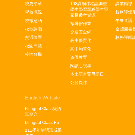
校史沿革
108課綱課程諮詢暨
課業輔導
學生學習歷程學生暨
學校概況
校務評鑑
家長參考資源
校徽意涵
午餐食譜
寒暑假作業
校歌詠唱
全國圖書
交通安全網
交通位置
校務評鑑
高中優質化
校園導覽
高中均質化
校內分機
資優教育
閱讀心視界
本土語言暨母語日
公開觀課
English Website
Bilingual Class雙語
班簡介
Bilingual Class Fb
111學年雙語班成果