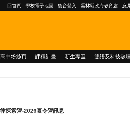
回首頁
學校電子地圖
後台登入
雲林縣政府教育處
意
南高中粉絲頁
課程計畫
新生專區
雙語及科技數
探索營-2026夏令營訊息