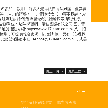
報名參加。 說明：許多人覺得法律高深難懂，但其實
法」的距離！ 一、營隊特色: (一)專家授課：介
)分組活動討論:透過團體遊戲與體驗探索活動進行。
、合辦單位：逗陣學習網、晴佳國際有限公司 五、營
介紹: https://www.17learn.com.tw 八、招
導撞期，可提供報名證明，以便請 假。另有【心理探
: service@17learn. com.tw，或是
回上一頁
回最上面
close
區
雙語及科技數理實
體育菁英班