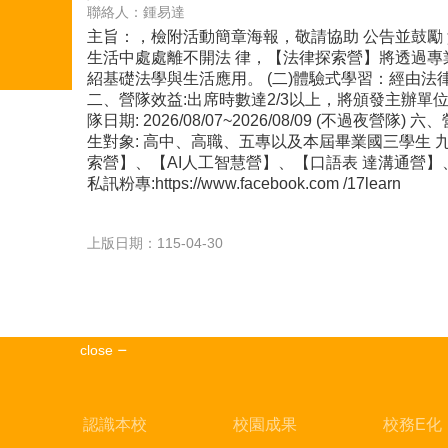
聯絡人：鍾易達
主旨：，檢附活動簡章海報，敬請協助 公告並鼓勵
生活中處處離不開法 律，【法律探索營】將透過專業
紹基礎法學與生活應用。 (二)體驗式學習：經由法
二、營隊效益:出席時數達2/3以上，將頒發主辦單
隊日期: 2026/08/07~2026/08/09 (不過夜營隊
生對象: 高中、高職、五專以及本屆畢業國三學生 
索營】、【AI人工智慧營】、【口語表 達溝通營】、【高
私訊粉專:https://www.facebook.com /17learn
上版日期：115-04-30
close
認識本校
校園成果
校務E化