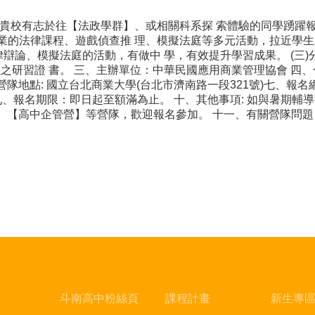
 貴校有志於往【法政學群】、或相關科系探 索體驗的同學踴躍
的法律課程、遊戲偵查推 理、模擬法庭等多元活動，拉近學生與「
律辯論、模擬法庭的活動，有做中 學，有效提升學習成果。 (三
位之研習證 書。 三、主辦單位：中華民國應用商業管理協會 四
) 六、營隊地點: 國立台北商業大學(台北市濟南路一段321號)七、報名網址與活動
九、報名期限：即日起至額滿為止。 十、其他事項: 如與暑期輔
中企管營】等營隊，歡迎報名參加。 十一、有關營隊問題，請洽詢課務中心
斗南高中粉絲頁
課程計畫
新生專