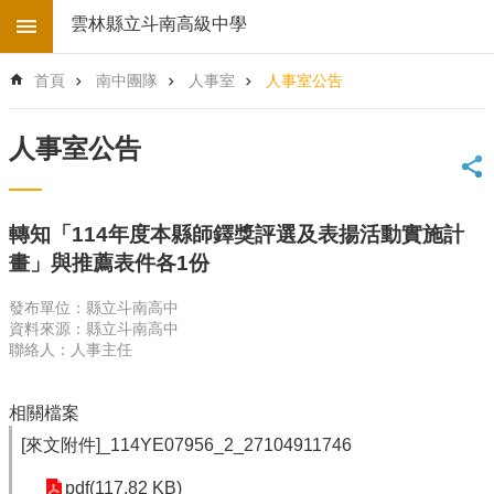
跳到主要內容區塊
雲林縣立斗南高級中學
進
首頁
南中團隊
人事室
人事室公告
階
搜
尋
人事室公告
回
首
頁
轉知「114年度本縣師鐸獎評選及表揚活動實施計
學
畫」與推薦表件各1份
校
電
發布單位：縣立斗南高中
子
資料來源：縣立斗南高中
地
聯絡人：人事主任
圖
後
相關檔案
台
登
[來文附件]_114YE07956_2_27104911746
入
pdf(117.82 KB)