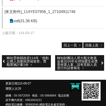
雲
林
縣
[來文附件]_114YE07956_1_27104911746
政
府
odt(31.36 KB)
教
育
上版日期：114-03-17
處
意
回上一頁
回最上面
見
反
應
轉知雲林縣政府114年「推動
轉知財團法人周大觀文教基
公務人員樂捐雲端發票」獎
金會2026年全球熱愛生命獎
勵實施計畫1份
章候選人案，請有意願人員
認
逕行向該會報名
識
本
校
更新日期
115-08-07
瀏覽人次
29
校
園
總機：05-5972059 傳真：05-5968884 電話節費
成
器手機代表號：0963403221
果
網路電話總機：90990046 網路電話各處室號碼：