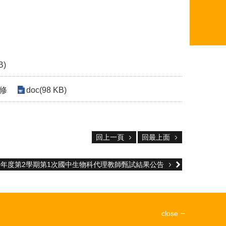
B)
修
doc(98 KB)
回上一頁
回最上面
學年度第2學期第1次國中生物科代理教師甄試結果公告
close