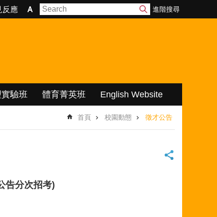
進階搜尋
見反應
理實驗班
體育菁英班
English Website
首頁
校園動態
徵才公告
公告分次招考)