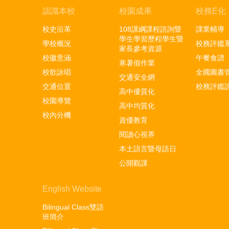
認識本校
校園成果
校務E化
校史沿革
108課綱課程諮詢暨
課業輔導
學生學習歷程學生暨
學校概況
校務評鑑
家長參考資源
校徽意涵
午餐食譜
寒暑假作業
校歌詠唱
全國圖書
交通安全網
交通位置
校務評鑑
高中優質化
校園導覽
高中均質化
校內分機
資優教育
閱讀心視界
本土語言暨母語日
公開觀課
English Website
Bilingual Class雙語
班簡介