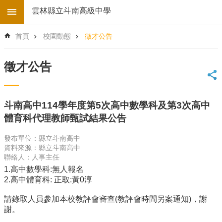
跳到主要內容區塊
雲林縣立斗南高級中學
進
首頁
校園動態
徵才公告
階
搜
尋
徵才公告
回
首
頁
斗南高中114學年度第5次高中數學科及第3次高中
學
體育科代理教師甄試結果公告
校
電
發布單位：縣立斗南高中
子
資料來源：縣立斗南高中
地
聯絡人：人事主任
圖
1.高中數學科:無人報名
後
2.高中體育科: 正取:黃0淳
台
登
請錄取人員參加本校教評會審查(教評會時間另案通知)，謝
入
謝。