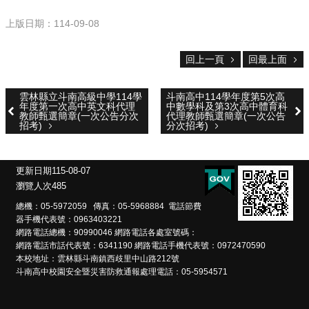
雲
林
上版日期：114-09-08
縣
政
府
回上一頁
回最上面
教
育
雲林縣立斗南高級中學114學
斗南高中114學年度第5次高
處
年度第一次高中英文科代理
中數學科及第3次高中體育科
教師甄選簡章(一次公告分次
代理教師甄選簡章(一次公告
意
招考)
分次招考)
見
反
應
更新日期
115-08-07
瀏覽人次
485
認
識
總機：05-5972059 傳真：05-5968884 電話節費
本
器手機代表號：0963403221
網路電話總機：90990046 網路電話各處室號碼：
校
網路電話市話代表號：6341190 網路電話手機代表號：0972470590
本校地址：雲林縣斗南鎮西歧里中山路212號
校
斗南高中校園安全暨災害防救通報處理電話：05-5954571
園
成
果