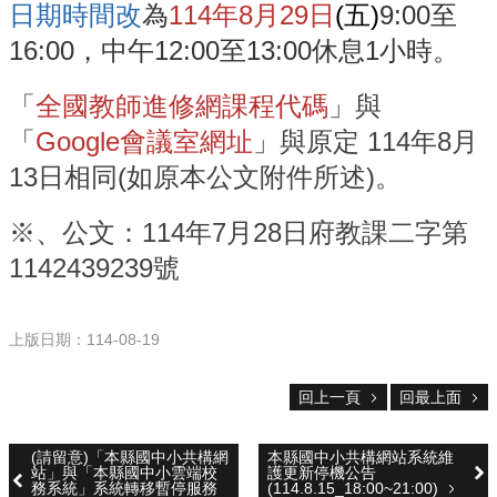
雲
日期時間改
為
114年8月29日
(五)
9:00至
林
16:00，中午12:00至13:00休息1小時。
縣
政
府
「
全國教師進修網課程代碼
」與
教
「
Google會議室網址
」與原定 114年8月
育
處
13日相同(如原本公文附件所述
)。
意
見
※、公文：114年7月28日府教課二字第
反
1142439239號
應
認
識
上版日期：114-08-19
本
校
回上一頁
回最上面
校
園
(請留意)「本縣國中小共構網
本縣國中小共構網站系統維
成
站」與「本縣國中小雲端校
護更新停機公告
務系統」系統轉移暫停服務
(114.8.15_18:00~21:00)
果