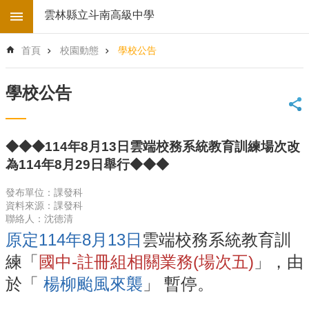
跳到主要內容區塊
雲林縣立斗南高級中學
進
首頁
校園動態
學校公告
階
搜
尋
學校公告
回
首
頁
◆◆◆114年8月13日雲端校務系統教育訓練場次改
學
為114年8月29日舉行◆◆◆
校
電
發布單位：課發科
子
資料來源：課發科
地
聯絡人：沈德清
圖
原定114年8月13日
雲端校務系統教育訓
後
練「
國中-註冊組相關業務(場次五)
」
，由
台
登
於「
楊柳颱風來襲
」 暫停。
入