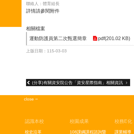
聯絡人：體育組長
詳情請參閱附件
相關檔案
運動防護員第二次甄選簡章
pdf(201.02 KB)
上版日期：115-03-03
(分享)有關資安院公告「資安星際指南」相關資訊
close
認識本校
校園成果
校務E化
校史沿革
108課綱課程諮詢暨
課業輔導