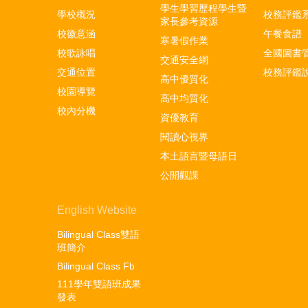
學生學習歷程學生暨
學校概況
校務評鑑
家長參考資源
校徽意涵
午餐食譜
寒暑假作業
校歌詠唱
全國圖書
交通安全網
交通位置
校務評鑑
高中優質化
校園導覽
高中均質化
校內分機
資優教育
閱讀心視界
本土語言暨母語日
公開觀課
English Website
Bilingual Class雙語
班簡介
Bilingual Class Fb
111學年雙語班成果
發表