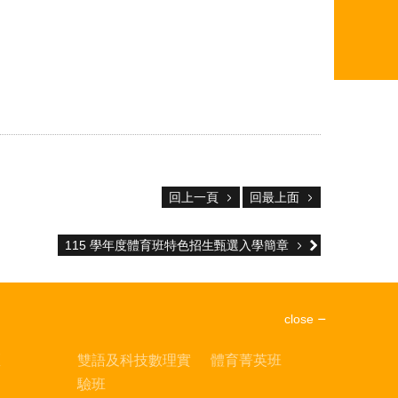
回上一頁
回最上面
115 學年度體育班特色招生甄選入學簡章
close
區
雙語及科技數理實
體育菁英班
驗班