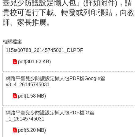
雲
臺兒少防護設定懶人包」(詳如附件)，請
林
貴校可逕行下載、轉發或列印張貼，向教
縣
政
師、家長推廣。
府
教
育
相關檔案
處
115ts00783_26145745031_DI.PDF
意
見
pdf(301.62 KB)
反
應
網路平臺兒少防護設定懶人包PDF檔Google篇
v3_4_26145745031
認
識
pdf(1.58 MB)
本
校
網路平臺兒少防護設定懶人包PDF檔IG篇
校
_1_26145745031
園
成
pdf(5.20 MB)
果