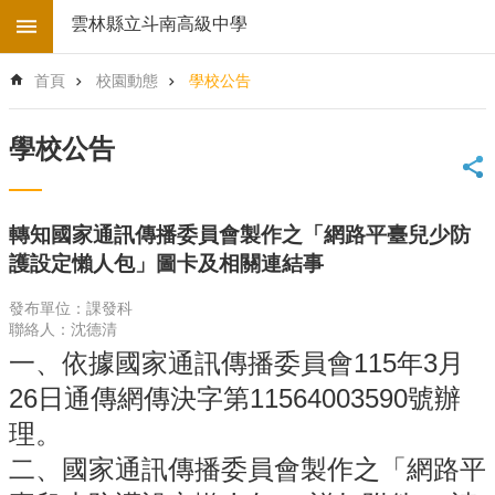
跳到主要內容區塊
雲林縣立斗南高級中學
進
首頁
校園動態
學校公告
階
搜
尋
學校公告
回
首
頁
轉知國家通訊傳播委員會製作之「網路平臺兒少防
學
護設定懶人包」圖卡及相關連結事
校
電
發布單位：課發科
子
聯絡人：沈德清
地
一、依據國家通訊傳播委員會115年3月
圖
26日通傳網傳決字第11564003590號辦
後
台
理。
登
二、國家通訊傳播委員會製作之「網路平
入