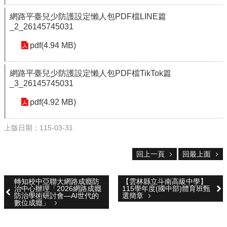
校
網路平臺兒少防護設定懶人包PDF檔LINE篇
務
_2_26145745031
E
pdf(4.94 MB)
化
斗
網路平臺兒少防護設定懶人包PDF檔TikTok篇
南
_3_26145745031
高
中
pdf(4.92 MB)
粉
絲
上版日期：115-03-31
頁
課
回上一頁
回最上面
程
計
畫
轉知校中亞聯大網路成癮防
【雲林縣立斗南高級中學】
治中心辦理「2026網路成癮
115學年度(國中部)體育班甄
防治學術研討會—AI世代的
選簡章
新
數位成癮」
生
專