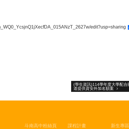
BLm_WQ0_YcsjnQ1jXecfDA_015ANzT_2627w/edit?usp=sharing
(學生資訊)114學年度大學
道提供資安外加名額案
斗南高中粉絲頁
課程計畫
新生專