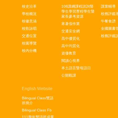
校史沿革
108課綱課程諮詢暨
課業輔導
學生學習歷程學生暨
學校概況
校務評鑑
家長參考資源
校徽意涵
午餐食譜
寒暑假作業
校歌詠唱
全國圖書
交通安全網
交通位置
校務評鑑
高中優質化
校園導覽
高中均質化
校內分機
資優教育
閱讀心視界
本土語言暨母語日
公開觀課
English Website
Bilingual Class雙語
班簡介
Bilingual Class Fb
111學年雙語班成果