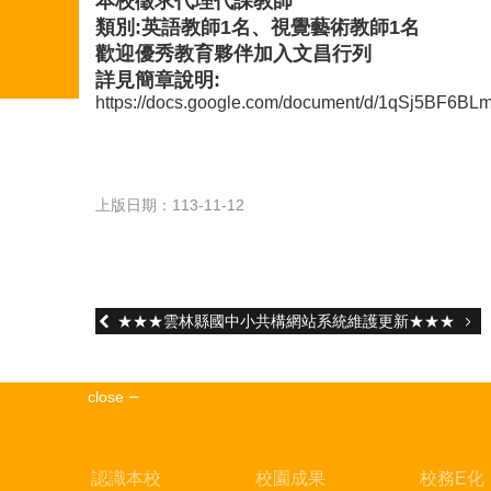
本校徵求代理代課教師
類別:英語教師1名、視覺藝術教師1名
歡迎優秀教育夥伴加入文昌行列
詳見簡章說明:
https://docs.google.com/document/d/1qSj5BF6
上版日期：113-11-12
★★★雲林縣國中小共構網站系統維護更新★★★
close
認識本校
校園成果
校務E化