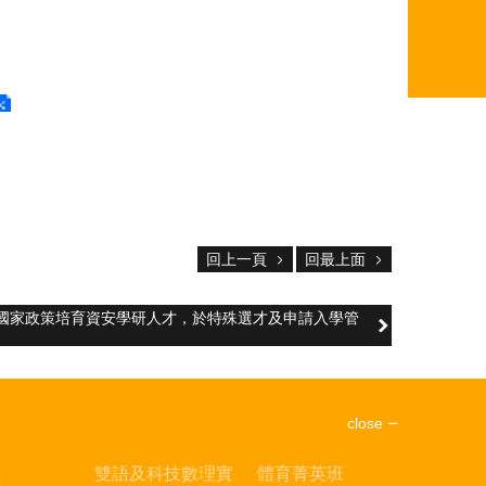
回上一頁
回最上面
配合國家政策培育資安學研人才，於特殊選才及申請入學管
close
區
雙語及科技數理實
體育菁英班