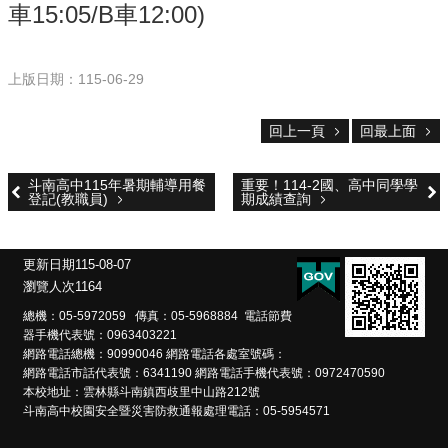
雲
車15:05/B車12:00)
林
縣
政
上版日期：115-06-29
府
教
育
回上一頁
回最上面
處
意
斗南高中115年暑期輔導用餐
重要！114-2國、高中同學學
見
登記(教職員)
期成績查詢
反
應
更新日期
115-08-07
認
瀏覽人次
1164
識
總機：05-5972059 傳真：05-5968884 電話節費
本
器手機代表號：0963403221
校
網路電話總機：90990046 網路電話各處室號碼：
網路電話市話代表號：6341190 網路電話手機代表號：0972470590
校
本校地址：雲林縣斗南鎮西歧里中山路212號
園
斗南高中校園安全暨災害防救通報處理電話：05-5954571
成
果