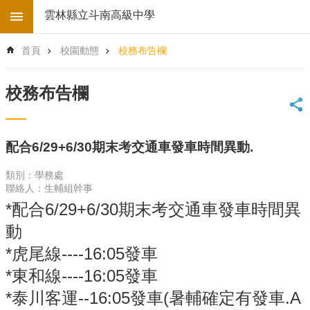
跳到主要內容區塊
雲林縣立斗南高級中學
進
首頁
校園動態
校務布告欄
階
搜
尋
校務布告欄
回
首
頁
配合6/29+6/30期末考交通車發車時間異動.
學
校
類別：學務處
電
聯絡人：生輔組幹事
子
*配合6/29+6/30期末考交通車發車時間異
地
動
圖
後
*虎尾線----16:05發車
台
*東和線----16:05發車
登
入
*泰川客運--16:05發車(暑輔確定有發車.A