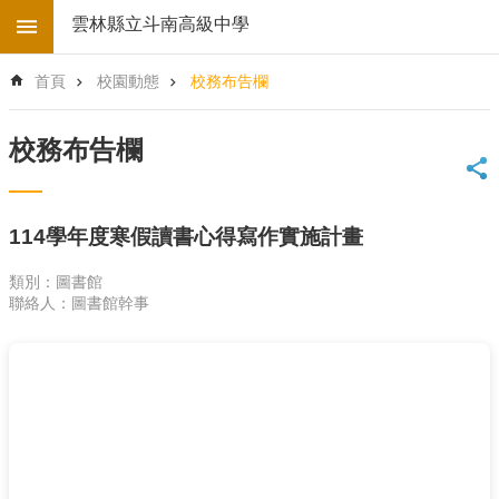
跳到主要內容區塊
雲林縣立斗南高級中學
進
首頁
校園動態
校務布告欄
階
搜
尋
校務布告欄
回
首
頁
114學年度寒假讀書心得寫作實施計畫
學
校
類別：圖書館
電
聯絡人：圖書館幹事
子
地
圖
後
台
登
入