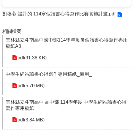
校
劉姿蓉 設計的
114寒假讀書心得寫作比賽實施計畫.pdf
務
E
化
相關檔案
斗
雲林縣立斗南高中國中部114學年度暑假讀書心得寫作專用
南
稿紙A3
高
中
pdf(91.38 KB)
粉
絲
中學生網站讀書心得寫作專用稿紙_備用_
頁
pdf(5.70 MB)
課
程
計
雲林縣立斗南高中 高中部 114學年度 中學生網站讀書心得
畫
寫作專用稿紙
新
pdf(3.84 MB)
生
專