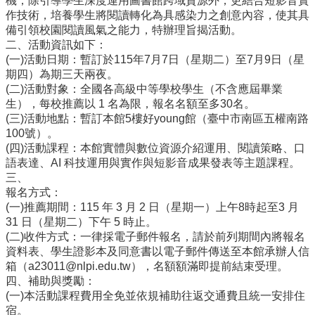
雲
機；除引導學生深度運用圖書館跨域資源外，更結合短影音實
林
作技術，培養學生將閱讀轉化為具感染力之創意內容，使其具
縣
備引領校園閱讀風氣之能力，特辦理旨揭活動。
政
二、活動資訊如下：
府
(一)活動日期：暫訂於115年7月7日（星期二）至7月9日（星
教
期四）為期三天兩夜。
育
(二)活動對象：全國各高級中等學校學生（不含應屆畢業
處
生），每校推薦以 1 名為限，報名名額至多30名。
(三)活動地點：暫訂本館5樓好young館（臺中市南區五權南路
意
100號）。
見
(四)活動課程：本館實體與數位資源介紹運用、閱讀策略、口
反
語表達、AI 科技運用與實作與短影音成果發表等主題課程。
應
三、
報名方式：
認
(一)推薦期間：115 年 3 月 2 日（星期一）上午8時起至3 月
識
31 日（星期二）下午 5 時止。
本
(二)收件方式：一律採電子郵件報名，請於前列期間內將報名
校
資料表、學生證影本及同意書以電子郵件傳送至本館承辦人信
校
箱（a23011@nlpi.edu.tw），名額額滿即提前結束受理。
園
四、補助與獎勵：
成
(一)本活動課程費用全免並依規補助往返交通費且統一安排住
果
宿。