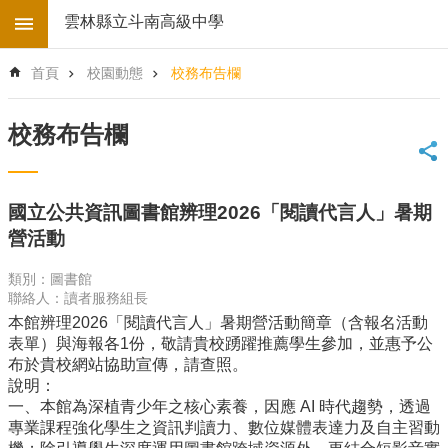
跳到主要內容區塊
雲林縣立斗南高級中學
進
首頁
校園動態
校務布告欄
階
搜
尋
校務布告欄
回
首
頁
國立公共資訊圖書館辨理2026「閱讀代言人」暑期
學
營活動
校
電
類別：圖書館
子
聯絡人：讀者服務組長
地
本館辨理2026「閱讀代言人」暑期營活動簡章（含報名活動
圖
表單）與海報各1份，敬請貴校踴躍推薦學生參加，並惠予公
後
布於貴校網站協助宣傳，請查照。
台
說明：
登
一、本館為深植青少年之核心素養，因應 AI 時代趨勢，透過
入
專業課程強化學生之資訊判讀力、數位媒體表達力及自主習動