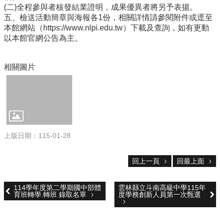
(二)全程參與者核發結業證明，成果優異者將另予表揚。
校
五、檢送活動簡章與海報各1份，相關詳情請參閱附件或逕至
務
本館網站（https://www.nlpi.edu.tw）下載及查詢，如有更動
E
以本館官網公告為主。
化
斗
相關圖片
南
高
中
粉
絲
頁
上版日期：115-01-28
課
程
回上一頁
回最上面
計
畫
114學年度第二學期國中部體
雲林縣立斗南高級中學115年
新
育班轉學.轉班 錄取名單
度學務創新人員第一次甄選
生
專