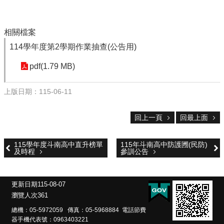
校
務
相關檔案
E
化
114學年度第2學期作業抽查(公告用)
斗
pdf(1.79 MB)
南
高
上版日期：115-06-11
中
粉
絲
回上一頁
回最上面
頁
115學年度斗南高中直升榜單
115年斗南高中防護圑(民防)
課
及時程
參訓公告
程
計
畫
更新日期
115-08-07
瀏覽人次
361
新
生
總機：05-5972059 傳真：05-5968884 電話節費
專
器手機代表號：0963403221