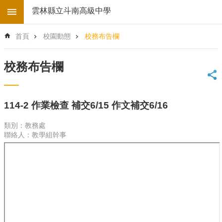
跳到主要內容區塊
雲林縣立斗南高級中學
進
首頁
校園動態
校務布告欄
階
搜
尋
校務布告欄
回
首
頁
114-2 作業檢查 補交6/15 作文補交6/16
學
校
類別：教務處
電
聯絡人：教學組幹事
子
地
圖
後
台
登
入