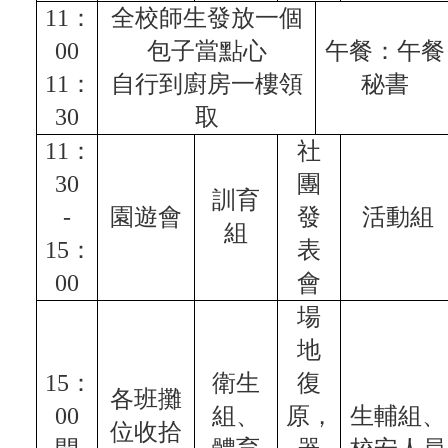
告
11：
全校師生發放一個
資
00
包子當點心
午餐：午餐
訊
11：
自行到廚房一樓領
秘書
安
全
30
取
政
策
11：
社
30
團
訓育
-
園遊會
發
活動組
組
15：
表
00
會
場
地
15：
衛生
復
各班攤
00
組、
原，
生輔組、
位收拾