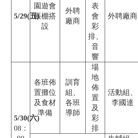
區
園遊會
表
外聘
雙
5/29(
五)
帳棚搭
會
外聘廠商
廠商
語
設
彩
及
科
排、
技
音
數
理
響
實
場
驗
班
地
各班佈
訓育
體
佈
育
置攤位
組、
活動組、
置
菁
及食材
各班
李國達
英
及
班
準備
導師
5/30(
六)
彩
English
08：
排
Website