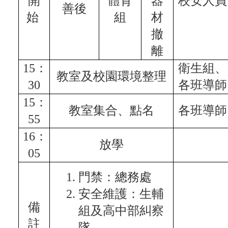
開
體育
器
校安人員
善後
始
組
材
撤
離
15：
衛生組、
教室及校園環境整理
30
各班導師
15：
教室集合、點名
各班導師
55
16：
放學
05
門禁：總務處
安全維護：生輔
備
組及高中部糾察
註
隊