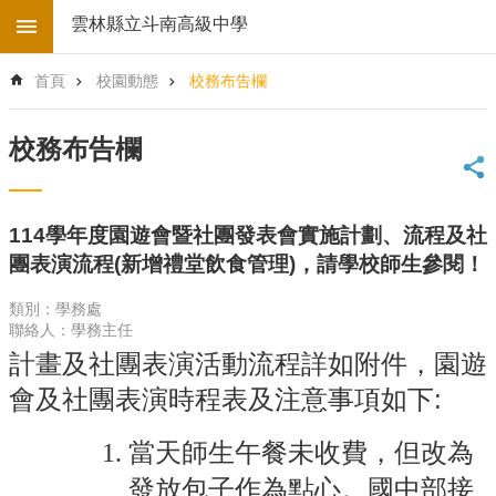
跳到主要內容區塊
雲林縣立斗南高級中學
進
首頁
校園動態
校務布告欄
階
搜
尋
校務布告欄
回
首
頁
114學年度園遊會暨社團發表會實施計劃、流程及社
學
團表演流程(新增禮堂飲食管理)，請學校師生參閱！
校
電
類別：學務處
子
聯絡人：學務主任
地
計畫及社團表演活動流程詳如附件，園遊
圖
會及社團表演時程表及注意事項如下:
後
台
登
當天師生午餐未收費，但改為
入
發放包子作為點心。國中部接