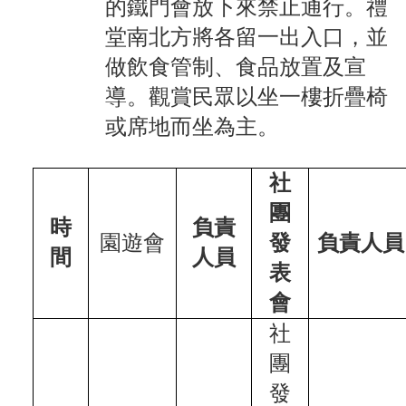
的鐵門會放下來禁止通行。禮
校
堂南北方將各留一出入口，並
務
做飲食
管制、食品
放置及宣
E
化
導。觀賞民眾以坐一樓折疊椅
斗
或席地而坐為主。
南
高
中
社
粉
團
絲
時
負責
頁
​園遊會
發
負責人員
間
人員
課
表
程
會
計
畫
社
新
團
生
發
專