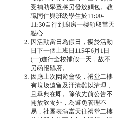
雲
林
受補助學童將另發放麵包。教
縣
職同仁與班級學生於11:00-
政
府
11:30自行到廚房一樓領取當天
教
點心
育
處
因活動當日為假日，擬於活動
意
日下一個上班日115年6月1日
見
反
(一)進行全校補假一天，故不
應
另函報縣府。
認
因應上次園遊會後，禮堂二樓
識
本
有垃圾遺留及汙漬難以清理，
校
且畢典在即。除依先前公告不
校
開放飲食外，為避免管理不
園
易，社團表演當天往禮堂二樓
成
果