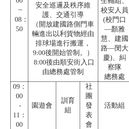
00
生輔組、
網
安全巡邏及秩序維
路
~
校安人員
電
護、交通引導
08：
(校門口
話
（開放建國路側門車
號
50
—顏雅
碼
輛進出以利貨物經由
表
慧、建國
排球場進行搬運，
學校公務信箱：
路—閔大
tnjh2@ms.tnjh.ylc.edu.tw
9:00後開始管制。）
慶)、糾
網
8:00後由順安街入口
站
察隊
資
由總務處管制
總務處
料
開
09：
社
放
宣
00
團
訓育
告
-
園遊會
發
活動組
隱
組
11：
表
私
權
00
會
宣