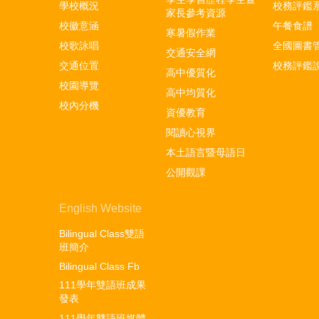
學校概況
校務評鑑
家長參考資源
校徽意涵
午餐食譜
寒暑假作業
校歌詠唱
全國圖書
交通安全網
交通位置
校務評鑑
高中優質化
校園導覽
高中均質化
校內分機
資優教育
閱讀心視界
本土語言暨母語日
公開觀課
English Website
Bilingual Class雙語
班簡介
Bilingual Class Fb
111學年雙語班成果
發表
111學年雙語班媒體