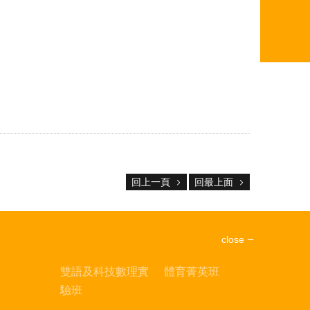
回上一頁
回最上面
close
區
雙語及科技數理實
體育菁英班
驗班