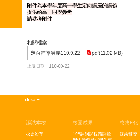
附件為本學年度高一學生定向講座的講義
提供給高一同學參考
請參考附件
相關檔案
定向輔導講義110.9.22
pdf(11.02 MB)
上版日期：110-09-22
close
認識本校
校園成果
校務E化
校史沿革
108課綱課程諮詢暨
課業輔導
學生學習歷程學生暨