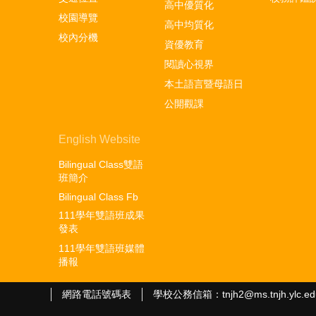
高中優質化
校園導覽
高中均質化
校內分機
資優教育
閱讀心視界
本土語言暨母語日
公開觀課
English Website
Bilingual Class雙語
班簡介
Bilingual Class Fb
111學年雙語班成果
發表
111學年雙語班媒體
播報
網路電話號碼表
學校公務信箱：tnjh2@ms.tnjh.ylc.ed