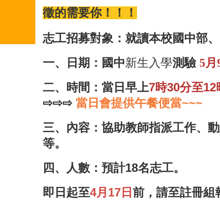
徵的需要你！！！
志工招募對象：就讀本校國中部、
一、日期：國中
測驗
新生入學
5月
二、時間：當日早上
7時30分至1
⇨
⇨
⇨
當日會提供午餐便當~~~
三、內容：協助教師指派工作、動
等。
四、人數：預計18名志工。
即日起至
4月17日
前，請至註冊組