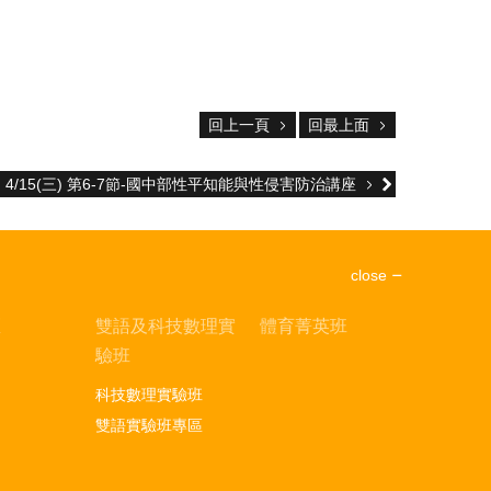
回上一頁
回最上面
4/15(三) 第6-7節-國中部性平知能與性侵害防治講座
close
區
雙語及科技數理實
體育菁英班
驗班
科技數理實驗班
雙語實驗班專區