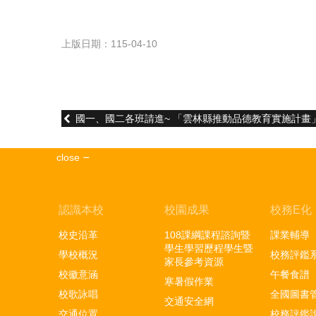
上版日期：115-04-10
國一、國二各班請進~ 「雲林縣推動品德教育實施計畫
close
認識本校
校園成果
校務E化
校史沿革
108課綱課程諮詢暨
課業輔導
學生學習歷程學生暨
學校概況
校務評鑑
家長參考資源
校徽意涵
午餐食譜
寒暑假作業
校歌詠唱
全國圖書
交通安全網
交通位置
校務評鑑