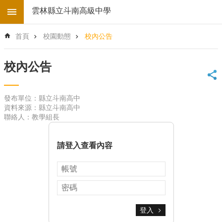
跳到主要內容區塊
雲林縣立斗南高級中學
進
首頁
校園動態
校內公告
階
搜
尋
校內公告
回
首
發布單位：縣立斗南高中
頁
資料來源：縣立斗南高中
學
聯絡人：教學組長
校
電
子
請登入查看內容
地
圖
後
台
登
入
登入