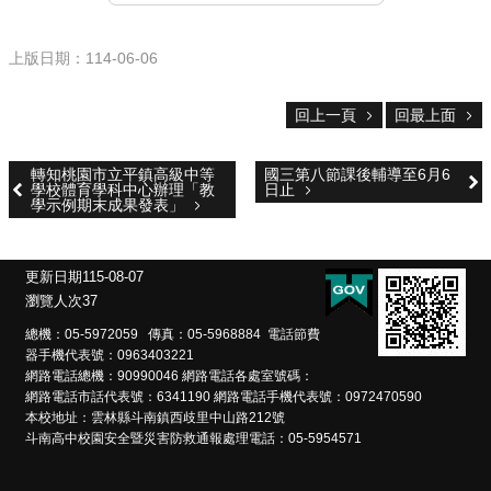
雲
林
縣
上版日期：114-06-06
政
府
教
回上一頁
回最上面
育
處
轉知桃園市立平鎮高級中等
國三第八節課後輔導至6月6
學校體育學科中心辦理「教
日止
意
學示例期末成果發表」
見
反
應
更新日期
115-08-07
瀏覽人次
37
認
識
總機：05-5972059 傳真：05-5968884 電話節費
本
器手機代表號：0963403221
校
網路電話總機：90990046 網路電話各處室號碼：
網路電話市話代表號：6341190 網路電話手機代表號：0972470590
校
本校地址：雲林縣斗南鎮西歧里中山路212號
園
斗南高中校園安全暨災害防救通報處理電話：05-5954571
成
果