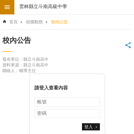
跳到主要內容區塊
雲林縣立斗南高級中學
進
首頁
校園動態
校內公告
階
搜
尋
校內公告
回
首
發布單位：縣立斗南高中
頁
資料來源：縣立斗南高中
學
聯絡人：輔導主任
校
電
子
請登入查看內容
地
圖
後
台
登
入
登入