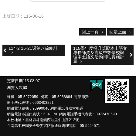
雲
林
縣
上版日期：115-06-16
政
府
教
回上一頁
回最上面
育
處
114-2 15-21週第八節統計
115學年度提升獎勵本土語文
專長師資及高級中等學校辦
意
理本土語文活動補助實施計
見
畫
反
應
更新日期
115-08-07
認
瀏覽人次
60
識
本
總機：05-5972059 傳真：05-5968884 電話節費
器手機代表號：0963403221
校
網路電話總機：90990046 網路電話各處室號碼：
網路電話市話代表號：6341190 網路電話手機代表號：0972470590
校
本校地址：雲林縣斗南鎮西歧里中山路212號
園
斗南高中校園安全暨災害防救通報處理電話：05-5954571
成
果