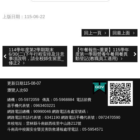
雲
林
縣
上版日期：115-06-22
政
府
教
回上一頁
回最上面
育
處
114學年度第2學期期末
【午餐報告~重要】115學年
6/30(二)下午行程安排及注意
度第一學期營養午餐用餐異
意
事項說明，請全校師生留意_
動登記(教職員工適用)
見
修正2
反
應
更新日期
115-08-07
認
瀏覽人次
60
識
本
總機：05-5972059 傳真：05-5968884 電話節費
器手機代表號：0963403221
校
網路電話總機：90990046 網路電話各處室號碼：
網路電話市話代表號：6341190 網路電話手機代表號：0972470590
校
本校地址：雲林縣斗南鎮西歧里中山路212號
園
斗南高中校園安全暨災害防救通報處理電話：05-5954571
成
果