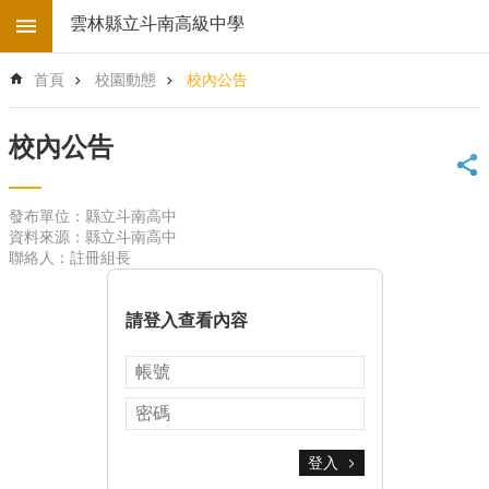
跳到主要內容區塊
雲林縣立斗南高級中學
進
首頁
校園動態
校內公告
階
搜
尋
校內公告
回
首
發布單位：縣立斗南高中
頁
資料來源：縣立斗南高中
學
聯絡人：註冊組長
校
電
子
請登入查看內容
地
圖
後
台
登
入
登入