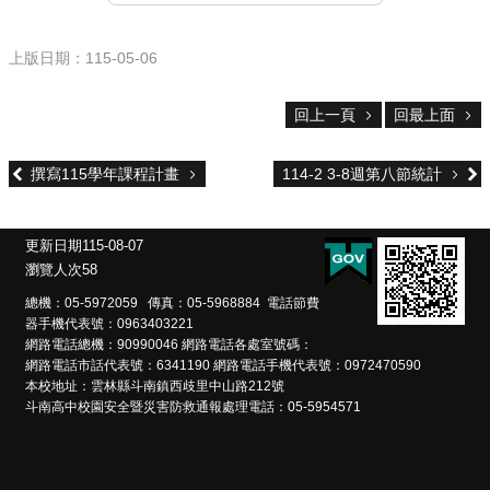
雲
林
縣
上版日期：115-05-06
政
府
教
回上一頁
回最上面
育
處
撰寫115學年課程計畫
114-2 3-8週第八節統計
意
見
反
更新日期
115-08-07
應
瀏覽人次
58
認
總機：05-5972059 傳真：05-5968884 電話節費
器手機代表號：0963403221
識
網路電話總機：90990046 網路電話各處室號碼：
本
網路電話市話代表號：6341190 網路電話手機代表號：0972470590
校
本校地址：雲林縣斗南鎮西歧里中山路212號
斗南高中校園安全暨災害防救通報處理電話：05-5954571
校
園
成
果