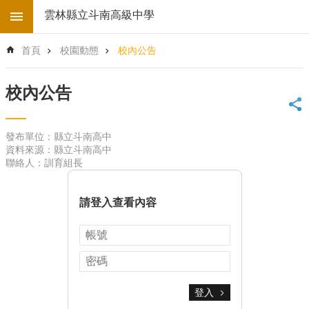
跳到主要內容區塊
雲林縣立斗南高級中學
進
首頁
校園動態
校內公告
階
搜
尋
校內公告
回
首
發布單位：縣立斗南高中
頁
資料來源：縣立斗南高中
學
聯絡人：訓育組長
校
電
子
請登入查看內容
地
圖
後
台
登
入
登入