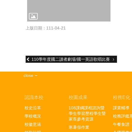
上版日期：111-04-21
110學年度國二讀者劇場/國一英語歌唱比賽
close
認識本校
校園成果
校務E化
校史沿革
108課綱課程諮詢暨
課業輔導
學生學習歷程學生暨
學校概況
校務評鑑
家長參考資源
校徽意涵
午餐食譜
寒暑假作業