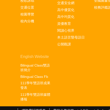
校歌詠唱
全國圖書
交通安全網
交通位置
校務評鑑
高中優質化
校園導覽
高中均質化
校內分機
資優教育
閱讀心視界
本土語言暨母語日
公開觀課
English Website
Bilingual Class雙語
班簡介
Bilingual Class Fb
111學年雙語班成果
發表
111學年雙語班媒體
播報