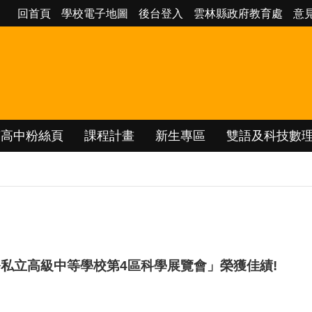
回首頁
學校電子地圖
後台登入
雲林縣政府教育處
意
南高中粉絲頁
課程計畫
新生專區
雙語及科技數
）公私立高級中等學校第4區科學展覽會」榮獲佳績!