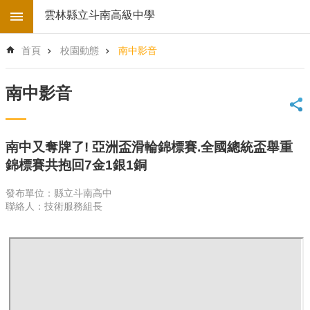
跳到主要內容區塊
雲林縣立斗南高級中學
進
首頁
校園動態
南中影音
階
搜
尋
南中影音
回
首
頁
南中又奪牌了! 亞洲盃滑輪錦標賽.全國總統盃舉重
學
錦標賽共抱回7金1銀1銅
校
電
發布單位：縣立斗南高中
子
聯絡人：技術服務組長
地
圖
後
台
登
入