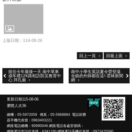
校
務
E
化
斗
上版日期：114-08-26
南
高
回上一頁
回最上面
中
粉
絲
抓住今年最後一天 南中單車
南中小學生英語夏令營登場
頁
成年禮12K路程訪防災教育中
全鎮的外師都在這!-雲林新聞
心.拜孔廟
網
課
程
計
更新日期
115-08-06
畫
瀏覽人次
36
總機：05-5972059 傳真：05-5968884 電話節費
新
器手機代表號：0963403221
生
網路電話總機：90990046 網路電話各處室號碼：
專
網路電話市話代表號：6341190 網路電話手機代表號：0972470590