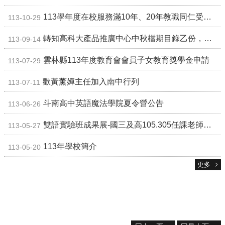
校
113學年度在校服務滿10年、20年教職同仁受獎名單
113-10-29
務
E
轉知高科大產品推廣中心中秋檔期目錄乙份，請有興趣的同仁查閱。
113-09-14
化
雲林縣113年度教育會會員子女教育獎學金申請
113-07-29
斗
南
歡黃薰嬋主任加入南中行列
113-07-11
高
中
斗南高中英語魔法學院夏令營公告
113-06-26
粉
絲
雙語實驗班成果展-國三及高105.305任課老師請進
113-05-27
頁
113年學校簡介
113-05-20
課
程
更多
計
畫
新
生
專