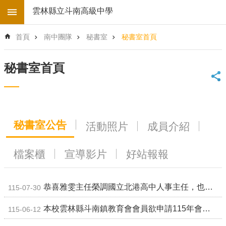
跳到主要內容區塊
雲林縣立斗南高級中學
進
首頁
南中團隊
秘書室
秘書室首頁
階
搜
尋
秘書室首頁
回
首
頁
學
秘書室公告
活動照片
成員介紹
校
電
子
檔案櫃
宣導影片
好站報報
地
圖
後
恭喜雅雯主任榮調國立北港高中人事主任，也歡迎吳彩妙主任榮調本校
115-07-30
台
登
本校雲林縣斗南鎮教育會會員欲申請115年會員子女獎學金，請備妥相關文件，並於115年6月30日以前交到秘書室，以利進行初審。
115-06-12
入