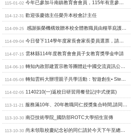
雲
今年已參加斗南鎮教育會會員，115年有意參加臺灣省教育會的同仁，請於1/5前將960元會費和申請書交到秘書室。
115-01-02
林
縣
歡迎張慶德主任榮升本校會計主任
114-12-31
政
府
感謝振榮機構致贈本校全體教職員由糧莘庇護農場生產及製作的禮盒，作為教師節暨中秋節禮物。
114-09-25
教
育
今日發下114學年度家長會家長委員選票，請各班導師協助，並多多鼓勵家長參與。
114-09-04
處
意
雲林縣114年度教育會會員子女教育獎學金申請
114-07-15
見
反
轉知內政部建置宗教等團體赴中國交流資訊公開專區
114-06-10
應
轉知雲科大辦理親子共學活動：智遊創生• Steam科技教育
114-05-08
認
識
1140210(一)返校日研習用餐登記(中式便當)
114-02-05
本
校
服務滿10年、20年教職同仁授獎集合時間,請同仁準時至禮台集合。
113-11-21
校
南亞技術學院_國防部ROTC大學招生宣傳
113-10-30
園
成
尚未領取校慶紀念衫的同仁請於今天下午至總務處領取。謝謝大家。
113-10-30
果