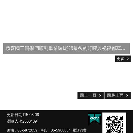
網
路
電
話
號
碼
表
學校公務信箱：
恭喜國三同學們順利畢業喔!老師最後的叮嚀與祝福都寫在卡片裡，希望以後回憶起在南中的日子，是開心的、是充實的、是充滿感恩的!
tnjh2@ms.tnjh.ylc.edu.tw
更多
網
站
資
料
開
放
回上一頁
回最上面
宣
告
隱
更新日期
115-08-06
私
瀏覽人次
2560489
權
宣
總機：05-5972059 傳真：05-5968884 電話節費