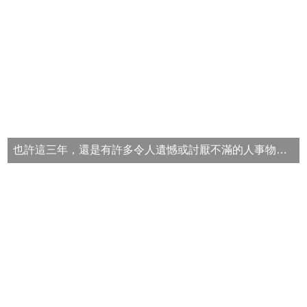
校
務
E
化
斗
南
高
中
粉
也許這三年，還是有許多令人遺憾或討厭不滿的人事物，但老師還是要提醒，月有陰晴圓缺，人沒有十全十美，不要常常抱怨你的老師、父母或同學朋友，這是你練習溝通獨立與自我省思的好機會。
絲
頁
課
程
計
畫
新
生
專