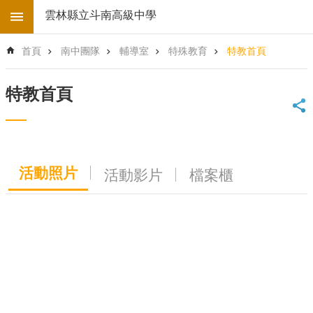
跳到主要內容區塊
雲林縣立斗南高級中學
進
首頁
南中團隊
輔導室
特殊教育
特教首頁
階
搜
尋
特教首頁
回
首
頁
學
活動照片
活動影片
檔案櫃
校
電
子
地
圖
後
台
登
入