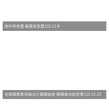
雲
林
縣
政
府
教
南中特有愛‧義賣送長愛110.12.9
育
處
意
見
反
應
認
識
本
校
校
全縣職業教育融合計畫園遊會-榮獲最佳創意獎110.12.23
園
成
果