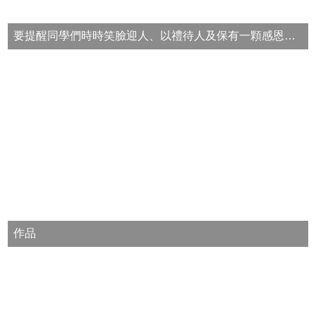
區
雙
要提醒同學們時時笑臉迎人、以禮待人及保有一顆感恩的心，當你和善有禮貌，自然會廣結善緣，招來貴人相助!!感謝所有順境與逆境，感謝所有幫助你或害你批評你的人，相信你的人生會活得更正向與快樂!
語
及
科
技
數
理
實
驗
班
體
育
菁
作品
英
班
English
Website