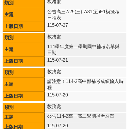
雲
教務處
林
公告高三7/29(三)-7/31(五)E1模擬考
縣
日程表
政
府
115-07-27
教
育
教務處
處
114學年度第二學期國中補考名單與
意
日期
見
115-07-21
反
應
教務處
認
請注意！114-2高中部補考成績輸入時
識
程
本
115-07-20
校
教務處
校
園
公告114-2高一高二學期補考名單
成
115-07-20
果