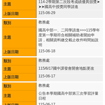
114-2學期第二次段考成績優異頒獎➤
告
➤➤國高中授獎同學請進
資
115-06-29
訊
安
教務處
全
政
國高中部一、二同學請進>>>115學年
策
度第一學期符合相關補助者開始申
請，相關資料繳交截止收件時間如說
明
115-06-18
教務處
115/6/17國中課發會開會地點更改
115-06-17
教務處
公告本學期國高中部第三次學習評量
日程
115-06-17