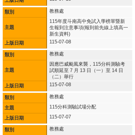
區
教務處
雙
語
115年度斗南高中免試入學榜單暨新
及
生報到注意事項(報到前先線上填高一
科
新生資料)
技
115-07-08
數
理
教務處
實
因應巴威颱風來襲，115分科測驗考
驗
試順延至 7 月 13 日（一）至 14 日
班
（二）舉行
體
115-07-08
育
菁
教務處
英
115分科測驗試場分配
班
115-07-07
English
Website
教務處