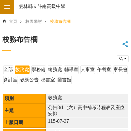
跳到主要內容區塊
雲林縣立斗南高級中學
進
首頁
校園動態
校務布告欄
階
搜
尋
校務布告欄
回
首
頁
學
全部
教務處
學務處
總務處
輔導室
人事室
午餐室
家長會
校
電
會計室
教網公告
秘書室
圖書館
子
地
圖
教務處
後
公告8/1（六）高中補考時程表及座位
台
安排
登
115-07-27
入