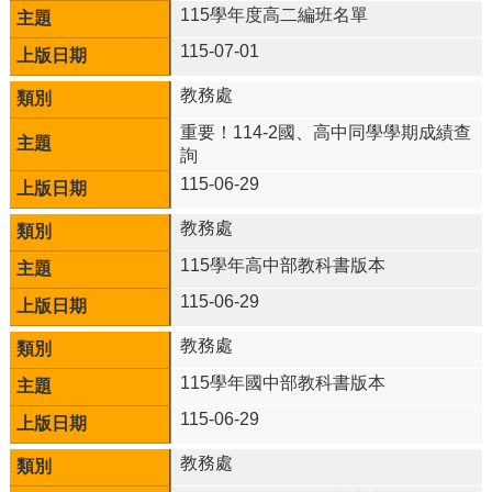
網
115學年度高二編班名單
路
電
115-07-01
話
教務處
號
碼
重要！114-2國、高中同學學期成績查
表
詢
學校公務信箱：
115-06-29
tnjh2@ms.tnjh.ylc.edu.tw
網
教務處
站
115學年高中部教科書版本
資
料
115-06-29
開
放
教務處
宣
115學年國中部教科書版本
告
隱
115-06-29
私
權
教務處
宣