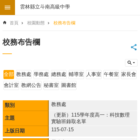
跳到主要內容區塊
雲林縣立斗南高級中學
進
首頁
校園動態
校務布告欄
階
搜
尋
校務布告欄
回
首
頁
學
全部
教務處
學務處
總務處
輔導室
人事室
午餐室
家長會
校
電
會計室
教網公告
秘書室
圖書館
子
地
圖
教務處
後
（更新）115學年度高一：科技數理
台
實驗班錄取名單
登
115-07-15
入