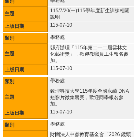
學務處
網
路
115/7/20(一)115學年度新生訓練相關
電
說明
話
115-07-10
號
碼
學務處
表
縣府辦理「115年第二十二屆雲林文
學校公務信箱：
化藝術獎」，歡迎教職員工生報名參
tnjh2@ms.tnjh.ylc.edu.tw
加。
網
站
115-07-10
資
學務處
料
開
致理科技大學115年度全國永續 DNA
放
短影片徵集競賽，歡迎同學報名參
宣
加。
告
115-07-10
隱
私
學務處
權
宣
財團法人中鼎教育基金會「2026 鏡頭