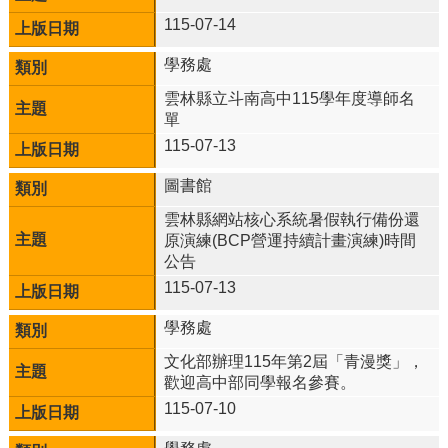
區
115-07-14
雙
學務處
語
及
雲林縣立斗南高中115學年度導師名
科
單
技
115-07-13
數
理
圖書館
實
驗
雲林縣網站核心系統暑假執行備份還
班
原演練(BCP營運持續計畫演練)時間
公告
體
115-07-13
育
菁
學務處
英
班
文化部辦理115年第2屆「青漫獎」，
歡迎高中部同學報名參賽。
English
115-07-10
Website