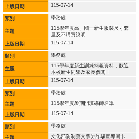
115-07-14
校
務
學務處
E
115學年度高、國一新生服裝尺寸套
化
量及不購買說明
斗
115-07-14
南
高
學務處
中
115學年度新生訓練簡報資料，歡迎
粉
本校新生同學及家長參閱！
絲
頁
115-07-14
課
學務處
程
115學年度暑期開班導師名單
計
畫
115-07-14
新
學務處
生
專
文化部防制藝文票券詐騙宣導圖卡