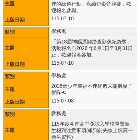
告
裡的綠色行動」永續短影音競賽，歡
迎報名參與。
資
115-07-10
訊
安
學務處
全
政
「第18屆神腦原鄉踏查影像紀錄獎」
策
活動報名自2026 年6月1日至8月31日
止，歡迎報名參加。
115-07-10
學務處
2026青少年幸福不迷網週末關機親子
營隊📢
115-07-08
教務處
115年度斗南高中免試入學榜單暨新
生報到注意事項(報到前先線上填高一
新生資料)