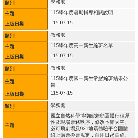
雲
學務處
林
115學年度暑期輔導相關說明
縣
政
115-07-15
府
教
教務處
育
115學年度高一新生編班名單
處
意
115-07-15
見
反
教務處
應
115學年度國一新生常態編班結果公
告
認
識
115-07-15
本
校
學務處
國立自然科學博物館兼顧團體行程彈
校
性及現場票務秩序，修改本館太空、
園
必可飛劇場及921地震體驗平台團體
成
線上購票換票規定，自即日起實施。
果